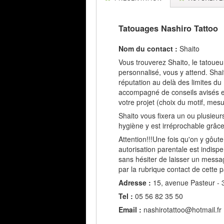
Tatouages Nashiro Tattoo
Nom du contact :
Shaito
Vous trouverez Shaito, le tatoue
personnalisé, vous y attend. Sha
réputation au delà des limites du
accompagné de conseils avisés et 
votre projet (choix du motif, mesur
Shaito vous fixera un ou plusieurs
hygiène y est irréprochable grâce
Attention!!!Une fois qu'on y gôute
autorisation parentale est indisp
sans hésiter de laisser un messag
par la rubrique contact de cette 
Adresse :
15, avenue Pasteur - 
Tel :
05 56 82 35 50
Email :
nashirotattoo@hotmail.fr