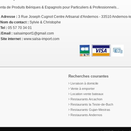
nta de Produits Ibériques & Espagnols pour Particuliers & Professionnels...
Adresse :
3 Rue Joseph Cugnot Centre Artisanal d'Andernos - 33510 Andernos-l
Nom du contact :
Sylvie & Christophe
Tel :
05 57 70 34 01
Email :
salsaimport1@gmail.com
Site internet :
www.salsa-import.com
Recherches courantes
Livraison à domicile
Vente à emporter
Location vente bateaux
Restaurants Arcachon
Restaurants la Teste-de-Buch
Restaurants Gujan-Mestras
Restaurants Andernos