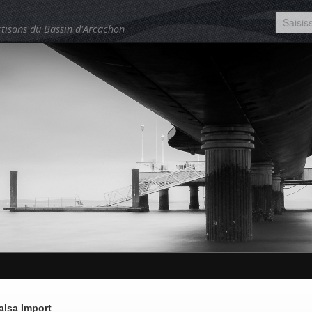
tisans du Bassin d'Arcachon
alsa Import