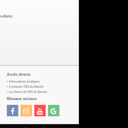
es-Bains
Accès directs
Informations pratiques
Contacter l’Œil du Bassin
La charte de l’Œil du Bassin
Réseaux sociaux