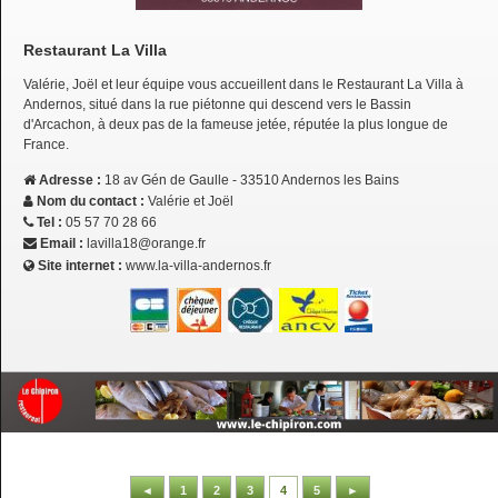
Restaurant La Villa
Valérie, Joël et leur équipe vous accueillent dans le Restaurant La Villa à
Andernos, situé dans la rue piétonne qui descend vers le Bassin
d'Arcachon, à deux pas de la fameuse jetée, réputée la plus longue de
France.
Adresse :
18 av Gén de Gaulle - 33510 Andernos les Bains
Nom du contact :
Valérie et Joël
Tel :
05 57 70 28 66
Email :
lavilla18@orange.fr
Site internet :
www.la-villa-andernos.fr
◄
1
2
3
4
5
►