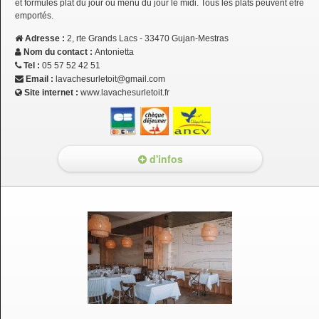
et formules plat du jour ou menu du jour le midi. Tous les plats peuvent être
emportés.
Adresse :
2, rte Grands Lacs - 33470 Gujan-Mestras
Nom du contact :
Antonietta
Tel :
05 57 52 42 51
Email :
lavachesurletoit@gmail.com
Site internet :
www.lavachesurletoit.fr
d'infos