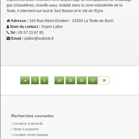
gaz (chaudières, chauffe-eau). Installé dans la zone industrielle de la
Teste, il intervient sur tout le Sud Bassin et le Val de l'Eyre.
Adresse :
164 Rue Albert Einstein - 33260 La Teste-de-Buch
Nom du contact :
Yoann Lafon
Tel :
05 57 15 87 85
Email :
ylafon@outlook.fr
◄
1
2
...
14
15
16
17
18
►
Recherches courantes
Livraison à domicile
Vente à emporter
Location vente bateaux