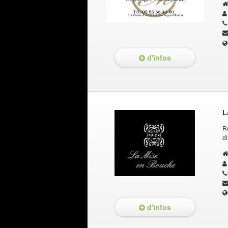
d'infos
L
Re
di
d'infos