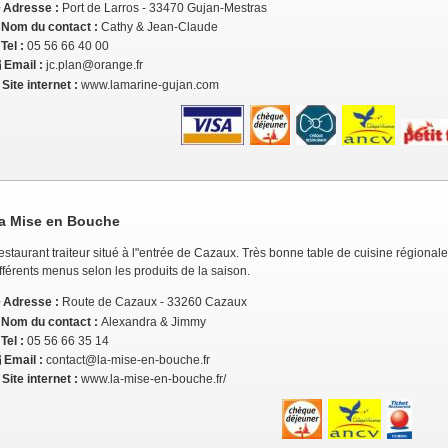
Adresse :
Port de Larros - 33470 Gujan-Mestras
Nom du contact :
Cathy & Jean-Claude
Tel :
05 56 66 40 00
Email :
jc.plan@orange.fr
Site internet :
www.lamarine-gujan.com
a Mise en Bouche
staurant traiteur situé à l"entrée de Cazaux. Très bonne table de cuisine régional
fférents menus selon les produits de la saison.
Adresse :
Route de Cazaux - 33260 Cazaux
Nom du contact :
Alexandra & Jimmy
Tel :
05 56 66 35 14
Email :
contact@la-mise-en-bouche.fr
Site internet :
www.la-mise-en-bouche.fr/