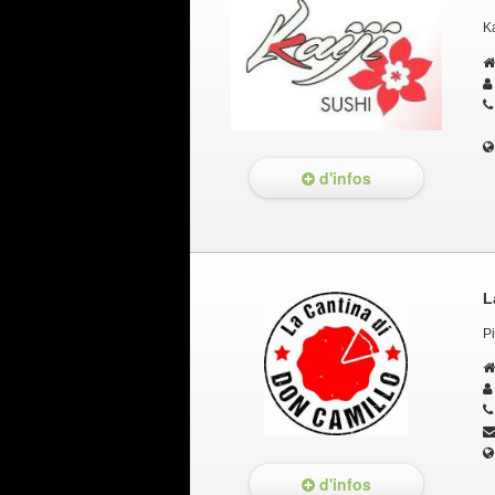
K
d'infos
L
Pi
d'infos