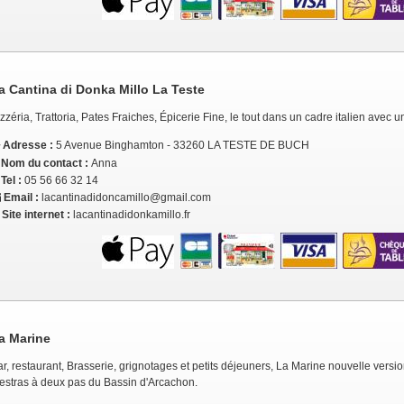
a Cantina di Donka Millo La Teste
zzéria, Trattoria, Pates Fraiches, Épicerie Fine, le tout dans un cadre italien avec u
Adresse :
5 Avenue Binghamton - 33260 LA TESTE DE BUCH
Nom du contact :
Anna
Tel :
05 56 66 32 14
Email :
lacantinadidoncamillo@gmail.com
Site internet :
lacantinadidonkamillo.fr
a Marine
r, restaurant, Brasserie, grignotages et petits déjeuners, La Marine nouvelle versi
estras à deux pas du Bassin d'Arcachon.