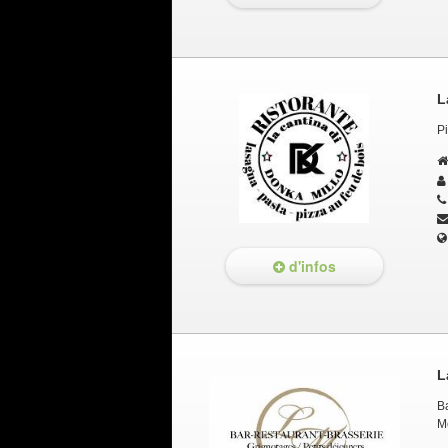
L
Pi
d'infos
L
Ba
M