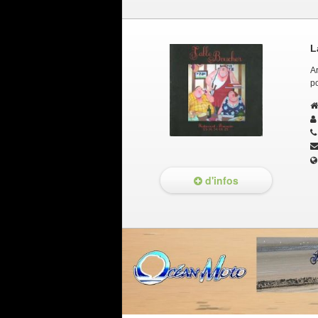
L
A
po
d'infos