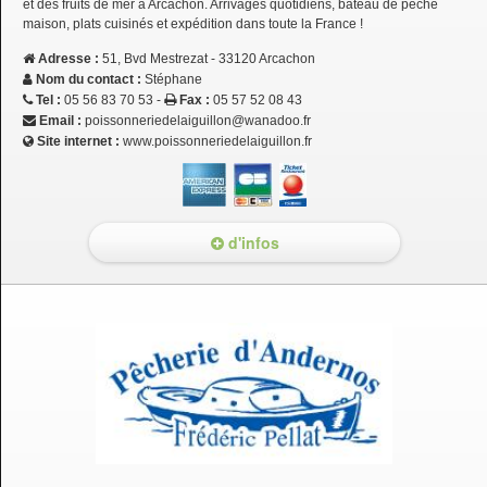
et des fruits de mer à Arcachon. Arrivages quotidiens, bateau de pêche
maison, plats cuisinés et expédition dans toute la France !
Adresse :
51, Bvd Mestrezat - 33120 Arcachon
Nom du contact :
Stéphane
Tel :
05 56 83 70 53 -
Fax :
05 57 52 08 43
Email :
poissonneriedelaiguillon@wanadoo.fr
Site internet :
www.poissonneriedelaiguillon.fr
d'infos