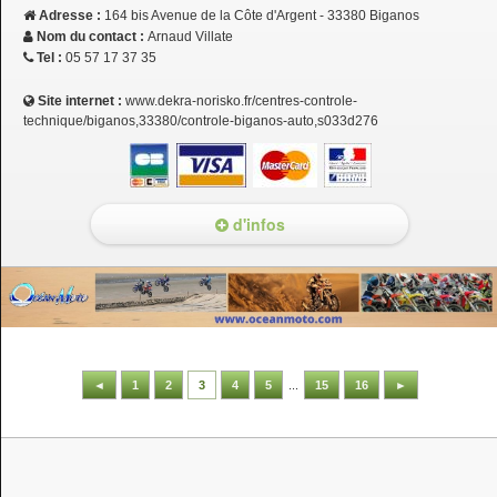
Adresse :
164 bis Avenue de la Côte d'Argent - 33380 Biganos
Nom du contact :
Arnaud Villate
Tel :
05 57 17 37 35
Site internet :
www.dekra-norisko.fr/centres-controle-
technique/biganos,33380/controle-biganos-auto,s033d276
d'infos
◄
1
2
3
4
5
...
15
16
►