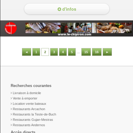
d'infos
◄
1
2
3
4
5
...
15
16
►
Recherches courantes
Livraison à domicile
Vente à emporter
Location vente bateaux
Restaurants Arcachon
Restaurants la Teste-de-Buch
Restaurants Gujan-Mestras
Restaurants Andernos
Accès directs