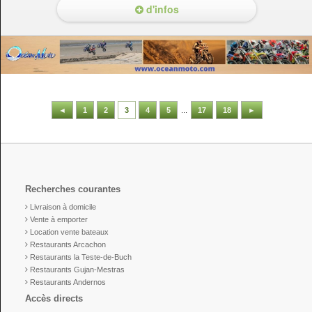
d'infos
◄
1
2
3
4
5
...
17
18
►
Recherches courantes
Livraison à domicile
Vente à emporter
Location vente bateaux
Restaurants Arcachon
Restaurants la Teste-de-Buch
Restaurants Gujan-Mestras
Restaurants Andernos
Accès directs