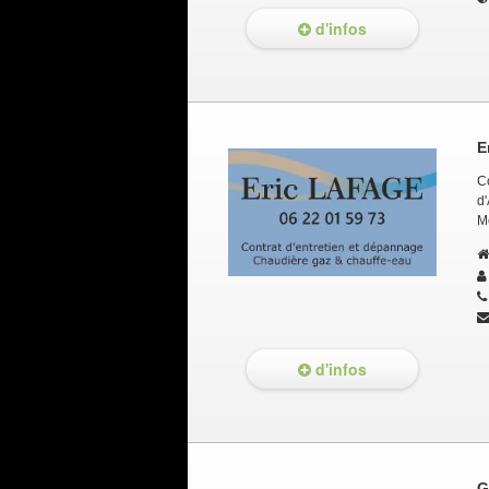
d'infos
E
Co
d'
Me
d'infos
G