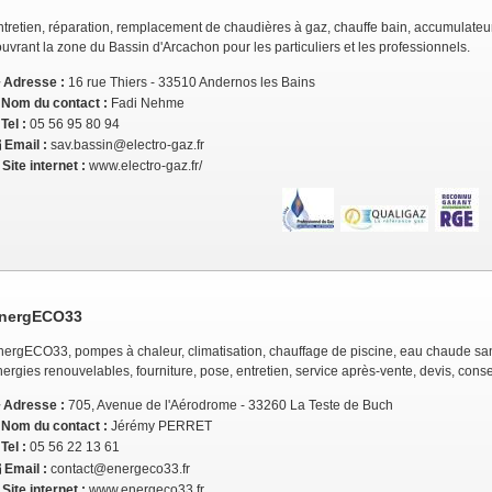
ntretien, réparation, remplacement de chaudières à gaz, chauffe bain, accumulateur
uvrant la zone du Bassin d'Arcachon pour les particuliers et les professionnels.
Adresse :
16 rue Thiers - 33510 Andernos les Bains
Nom du contact :
Fadi Nehme
Tel :
05 56 95 80 94
Email :
sav.bassin@electro-gaz.fr
Site internet :
www.electro-gaz.fr/
nergECO33
nergECO33, pompes à chaleur, climatisation, chauffage de piscine, eau chaude sanit
ergies renouvelables, fourniture, pose, entretien, service après-vente, devis, consei
Adresse :
705, Avenue de l'Aérodrome - 33260 La Teste de Buch
Nom du contact :
Jérémy PERRET
Tel :
05 56 22 13 61
Email :
contact@energeco33.fr
Site internet :
www.energeco33.fr