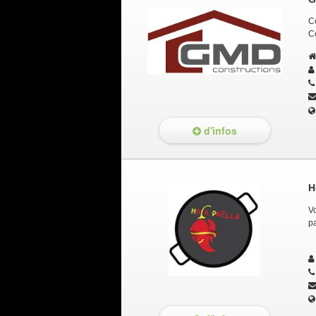
C
C
d'infos
H
Vo
pa