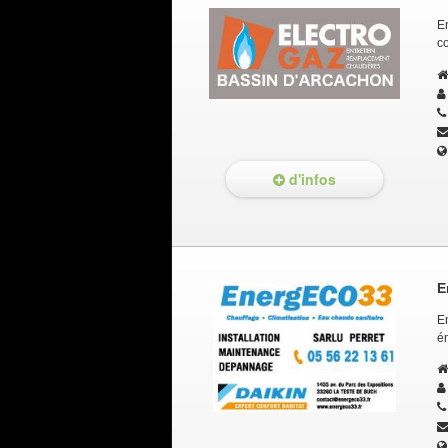
E
co
d'infos
E
E
én