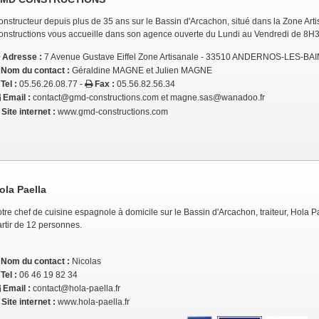
onstructeur depuis plus de 35 ans sur le Bassin d'Arcachon, situé dans la Zone Ar
onstructions vous accueille dans son agence ouverte du Lundi au Vendredi de 8
Adresse :
7 Avenue Gustave Eiffel Zone Artisanale - 33510 ANDERNOS-LES-BA
Nom du contact :
Géraldine MAGNE et Julien MAGNE
Tel :
05.56.26.08.77 -
Fax :
05.56.82.56.34
Email :
contact@gmd-constructions.com et magne.sas@wanadoo.fr
Site internet :
www.gmd-constructions.com
ola Paella
tre chef de cuisine espagnole à domicile sur le Bassin d'Arcachon, traiteur, Hola 
rtir de 12 personnes.
Nom du contact :
Nicolas
Tel :
06 46 19 82 34
Email :
contact@hola-paella.fr
Site internet :
www.hola-paella.fr