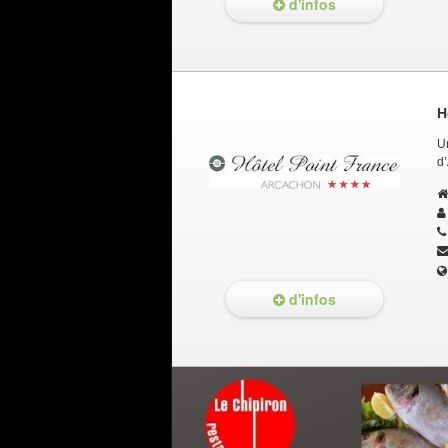
d'infos
H
Un
d’
d'infos