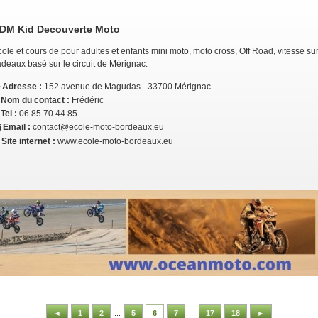
DM Kid Decouverte Moto
ole et cours de pour adultes et enfants mini moto, moto cross, Off Road, vitesse s
deaux basé sur le circuit de Mérignac.
Adresse :
152 avenue de Magudas - 33700 Mérignac
Nom du contact :
Frédéric
Tel :
06 85 70 44 85
Email :
contact@ecole-moto-bordeaux.eu
Site internet :
www.ecole-moto-bordeaux.eu
◄
1
2
...
5
6
7
...
17
18
►