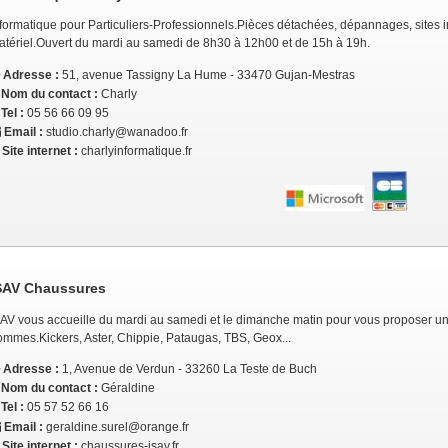
formatique pour Particuliers-Professionnels.Pièces détachées, dépannages, sites int
atériel.Ouvert du mardi au samedi de 8h30 à 12h00 et de 15h à 19h.
Adresse :
51, avenue Tassigny La Hume - 33470 Gujan-Mestras
Nom du contact :
Charly
Tel :
05 56 66 09 95
Email :
studio.charly@wanadoo.fr
Site internet :
charlyinformatique.fr
SAV Chaussures
SAV vous accueille du mardi au samedi et le dimanche matin pour vous proposer un
ommes.Kickers, Aster, Chippie, Pataugas, TBS, Geox...
Adresse :
1, Avenue de Verdun - 33260 La Teste de Buch
Nom du contact :
Géraldine
Tel :
05 57 52 66 16
Email :
geraldine.surel@orange.fr
Site internet :
chaussures-isav.fr