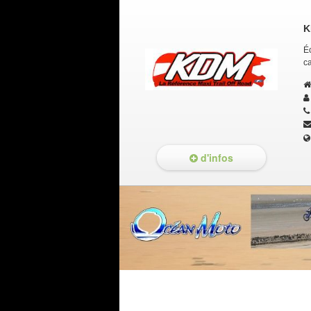
K
Éc
ca
d'infos