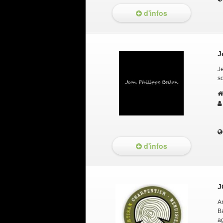
d'infos
J
J
s
d'infos
J
A
B
a