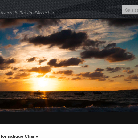
tisans du Bassin d'Arcachon
nformatique Charly