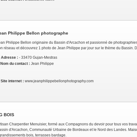
ean Philippe Bellon photographe
ean Philippe Bellon originaire du Bassin d'Arcachon et passionné de photographi
on réseau et découvrez 1 photo de Jean Philippe par jour sur le thème du Bassin. D
Adresse :
- 33470 Gujan-Mestras
Nom du contact :
Jean Philippe
Site internet :
www.jeanphilippebellonphotography.com
G BOIS
rtisan Charpentier Menuisier, formé aux Compagnons du devoir pour tous vos travau
assin d'Arcachon, Communauté Urbaine de Bordeaux et le Nord des Landes. Maison
grandissements bois, terrasses bardage.