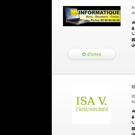
In
m
d'infos
I
I
h