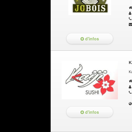
d'infos
K
K
d'infos