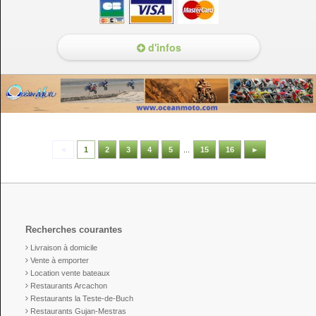
d'infos
◄
1
2
3
4
5
...
15
16
►
Recherches courantes
Livraison à domicile
Vente à emporter
Location vente bateaux
Restaurants Arcachon
Restaurants la Teste-de-Buch
Restaurants Gujan-Mestras